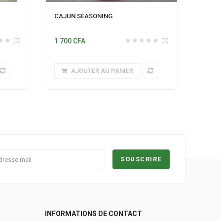
MOUT
CAJUN SEASONING
600
C
(0)
1 700
CFA
(0)
AJOUTER AU PANIER
INFORMATIONS DE CONTACT