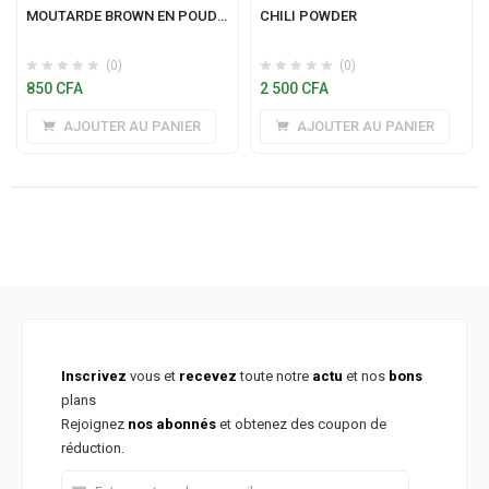
MOUTARDE BROWN EN POUDRE
CHILI POWDER
(0)
(0)
850
CFA
2 500
CFA
AJOUTER AU PANIER
AJOUTER AU PANIER
Inscrivez
vous et
recevez
toute notre
actu
et nos
bons
plans
Rejoignez
nos abonnés
et obtenez des coupon de
réduction.