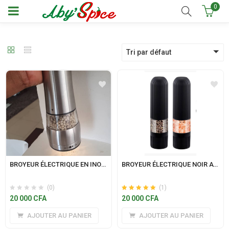
0
Tri par défaut
BROYEUR ÉLECTRIQUE EN INOX AVEC LAMPE LED
BROYEUR ÉLECTRIQUE NOIR AVEC LAMPE LED
(0)
(1)
Note
sur 5
20 000
CFA
20 000
CFA
5.00
AJOUTER AU PANIER
AJOUTER AU PANIER